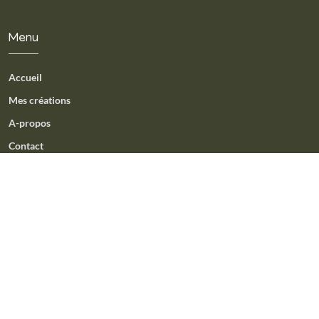
Menu
Accueil
Mes créations
A-propos
Contact
Ma démarche
Expérimentation
Paysage et roches
Petite famille
Contactez-moi